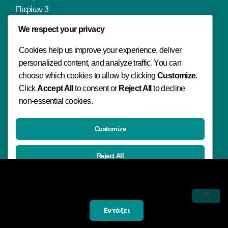
Πιερίων 3
Πιερίων 142
We respect your privacy
Φιλιππουπόλεως 18
Μ. Μπότσαρη 69
Cookies help us improve your experience, deliver
personalized content, and analyze traffic. You can
choose which cookies to allow by clicking
Customize
.
Μενού
Click
Accept All
to consent or
Reject All
to decline
non-essential cookies.
Αρχική
Νέα
Επικοινωνία
Customize
Reject All
Επικοινωνία
Χρησιμοποιούμε cookies για να σας προσφέρουμε την καλύτερη
2331073700-1-2
δυνατή εμπειρία στη σελίδα μας. Εάν συνεχίσετε να χρησιμοποιείτε
Accept All
τη σελίδα, θα υποθέσουμε πως είστε ικανοποιημένοι με αυτό.
lexisonline@gmail.com
Powered by
Εντάξει