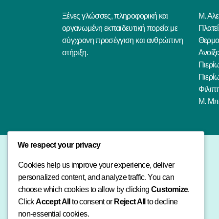
Ξένες γλώσσες, πληροφορική και
Μ. Αλε
οργανωμένη εκπαιδευτική πορεία με
Πλατε
σύγχρονη προσέγγιση και ανθρώπινη
Θερμο
στήριξη.
Ανοίξ
Πιερί
Πιερί
Φιλιπ
Μ. Μπ
We respect your privacy
Cookies help us improve your experience, deliver
personalized content, and analyze traffic. You can
choose which cookies to allow by clicking
Customize
.
Click
Accept All
to consent or
Reject All
to decline
non-essential cookies.