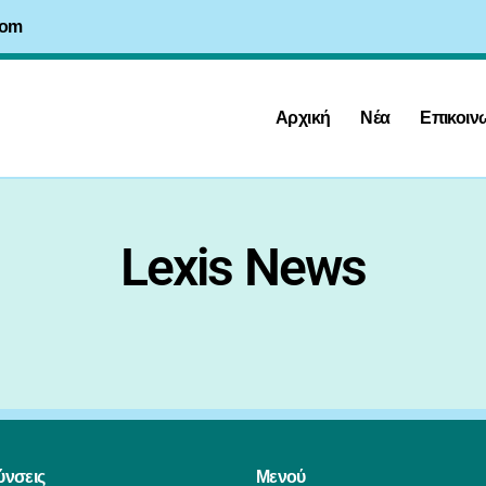
com
Αρχική
Νέα
Επικοιν
Lexis News
ύνσεις
Μενού