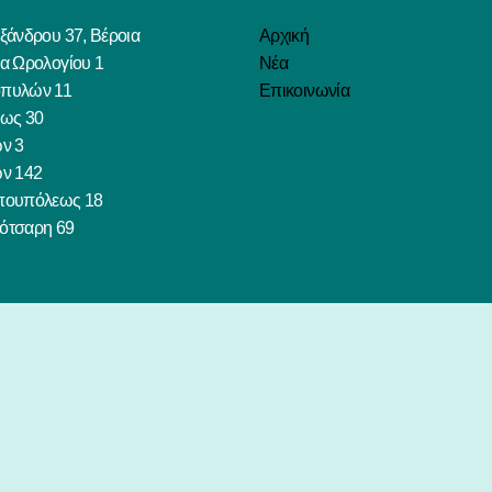
ξάνδρου 37, Βέροια
Αρχική
ία Ωρολογίου 1
Νέα
πυλών 11
Επικοινωνία
εως 30
ων 3
ων 142
πουπόλεως 18
ότσαρη 69