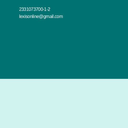
2331073700-1-2
lexisonline@gmail.com