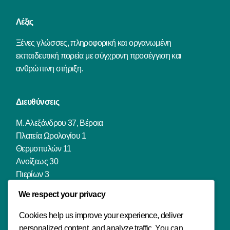
Λέξις
Ξένες γλώσσες, πληροφορική και οργανωμένη
εκπαιδευτική πορεία με σύγχρονη προσέγγιση και
ανθρώπινη στήριξη.
Διευθύνσεις
Μ. Αλεξάνδρου 37, Βέροια
Πλατεία Ωρολογίου 1
Θερμοπυλών 11
Ανοίξεως 30
Πιερίων 3
Πιερίων 142
We respect your privacy
Φιλιππουπόλεως 18
Μ. Μπότσαρη 69
Cookies help us improve your experience, deliver
personalized content, and analyze traffic. You can