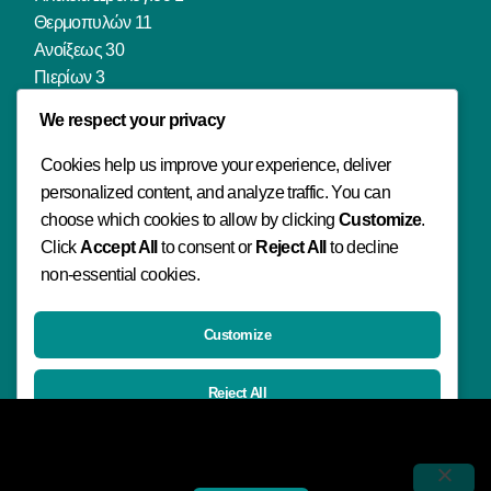
Θερμοπυλών 11
Ανοίξεως 30
Πιερίων 3
Πιερίων 142
We respect your privacy
Φιλιππουπόλεως 18
Μ. Μπότσαρη 69
Cookies help us improve your experience, deliver
personalized content, and analyze traffic. You can
choose which cookies to allow by clicking
Customize
.
Μενού
Click
Accept All
to consent or
Reject All
to decline
non-essential cookies.
Αρχική
Νέα
Επικοινωνία
Customize
Reject All
Επικοινωνία
Χρησιμοποιούμε cookies για να σας προσφέρουμε την καλύτερη
2331073700-1-2
δυνατή εμπειρία στη σελίδα μας. Εάν συνεχίσετε να χρησιμοποιείτε
Accept All
τη σελίδα, θα υποθέσουμε πως είστε ικανοποιημένοι με αυτό.
lexisonline@gmail.com