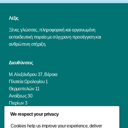
Λέξις
Ξένες γλώσσες, πληροφορική και οργανωμένη
εκπαιδευτική πορεία με σύγχρονη προσέγγιση και
ανθρώπινη στήριξη.
Διευθύνσεις
Μ. Αλεξάνδρου 37, Βέροια
Πλατεία Ωρολογίου 1
Θερμοπυλών 11
Ανοίξεως 30
Πιερίων 3
Πιερίων 142
We respect your privacy
Φιλιππουπόλεως 18
Μ. Μπότσαρη 69
Cookies help us improve your experience, deliver