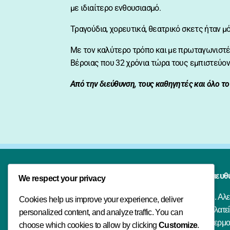
με ιδιαίτερο ενθουσιασμό.
Τραγούδια, χορευτικά, θεατρικό σκετς ήταν μ
Με τον καλύτερο τρόπο και με πρωταγωνιστέ
Βέροιας που 32 χρόνια τώρα τους εμπιστεύο
Από την διεύθυνση, τους καθηγητές και όλο το
Λέξις
Διευθ
We respect your privacy
Ξένες γλώσσες, πληροφορική και
Μ. Αλε
Cookies help us improve your experience, deliver
οργανωμένη εκπαιδευτική πορεία με
Πλατε
personalized content, and analyze traffic. You can
σύγχρονη προσέγγιση και ανθρώπινη
Θερμο
choose which cookies to allow by clicking
Customize
.