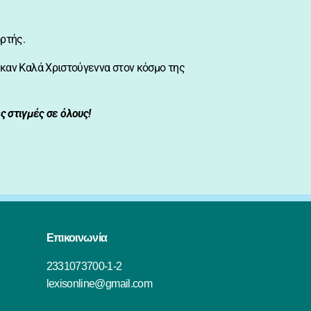
ορτής.
καν Καλά Χριστούγεννα στον κόσμο της
ς στιγμές σε όλους!
Επικοινωνία
2331073700-1-2
lexisonline@gmail.com