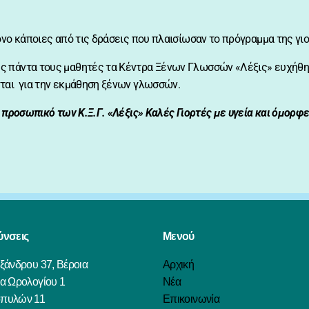
όνο κάποιες από τις δράσεις που πλαισίωσαν το πρόγραμμα της γι
ς πάντα τους μαθητές τα Κέντρα Ξένων Γλωσσών «Λέξις» ευχήθη
νται για την εκμάθηση ξένων γλωσσών.
 προσωπικό των Κ.Ξ.Γ. «Λέξις» Καλές Γιορτές με υγεία και όμορφε
ύνσεις
Μενού
ξάνδρου 37, Βέροια
Αρχική
ία Ωρολογίου 1
Νέα
πυλών 11
Επικοινωνία