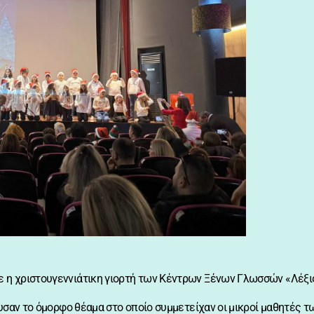
 η χριστουγεννιάτικη γιορτή των Κέντρων Ξένων Γλωσσών «Λέξις
αυσαν το όμορφο θέαμα στο οποίο συμμετείχαν οι μικροί μαθητές 